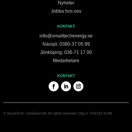
Nyheter
Jobba hos oss
KONTAKT
info@smarttechenergy.se
Nässjö: 0380-37 05 89
Jönköping: 036-71 17 00
Medarbetare
KONTAKT
© SmartTech i Småland AB. All rights reserved. Org.nr: 559155-5189