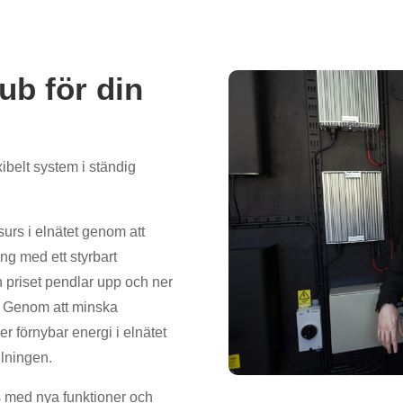
b för din
xibelt system i ständig
surs i elnätet genom att
ing med ett styrbart
 priset pendlar upp och ner
.
Genom att minska
r förnybar energi i elnätet
llningen.
s med nya funktioner och