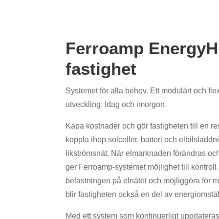
Ferroamp EnergyHu
fastighet
Systemet för alla behov. Ett modulärt och fle
utveckling. Idag och imorgon.
Kapa kostnader och gör fastigheten till en re
koppla ihop solceller, batteri och elbilsladdn
likströmsnät. När elmarknaden förändras och
ger Ferroamp-systemet möjlighet till kontroll
belastningen på elnätet och möjliggöra för me
blir fastigheten också en del av energiomstä
Med ett system som kontinuerligt uppdatera