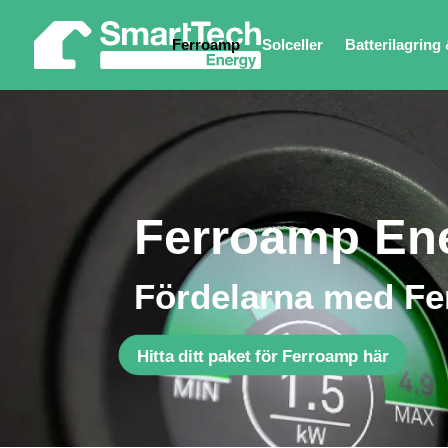
Ferroamp
Solceller
Batterilagring 
Ferroamp En
Fördelarna med Fer
Hitta ditt paket för Ferroamp här