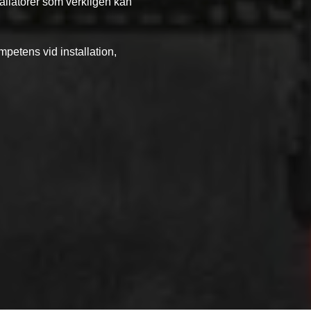
tallatörer som verkligen kan
mpetens vid installation,