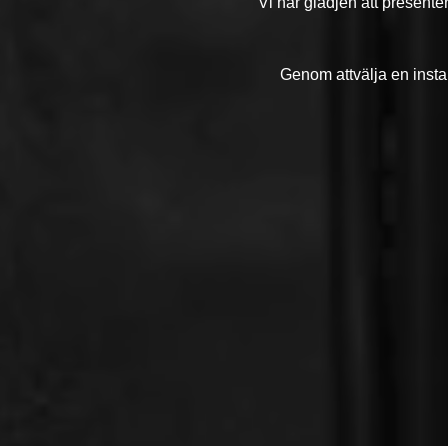
Vi har glädjen att presente
Genom attvälja en instal