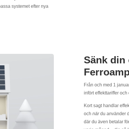
passa systemet efter nya
Sänk din
Ferroam
Från och med 1 januar
infört effekttariffer och
Kort sagt handlar effe
och
när
du använder de
där du även betalar fö