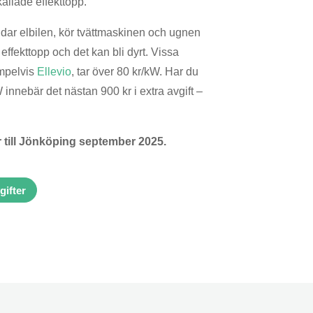
allade effekttopp.
ddar elbilen, kör tvättmaskinen och ugnen
effekttopp och det kan bli dyrt. Vissa
mpelvis
Ellevio
, tar över 80 kr/kW. Har du
 innebär det nästan 900 kr i extra avgift –
r till Jönköping september 2025.
gifter