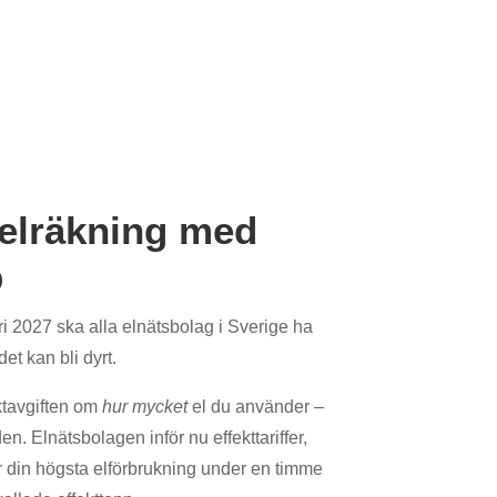
 elräkning med
p
i 2027 ska alla elnätsbolag i Sverige ha
 det kan bli dyrt.
ktavgiften om
hur mycket
el du använder –
n. Elnätsbolagen inför nu effekttariffer,
r din högsta elförbrukning under en timme