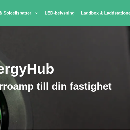
& Solcellsbatteri
LED-belysning
Laddbox & Laddstation
ergyHub
roamp till din fastighet