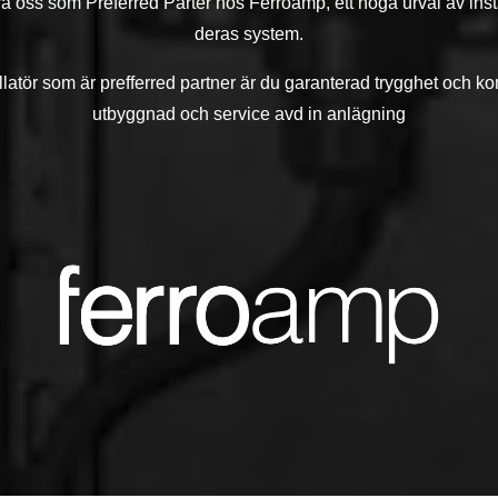
ra oss som Preferred Parter hos Ferroamp, ett noga urval av ins
deras system.
latör som är prefferred partner är du garanterad trygghet och ko
utbyggnad och service avd in anlägning