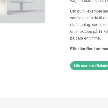
varje månad – din så k
Om du till exempel la
samtidigt kan du få en 
elnätsbolag, som exe
en effekttopp på 11 kW
på bara en timme.
Effekttariffer komme
Läs mer om effektav