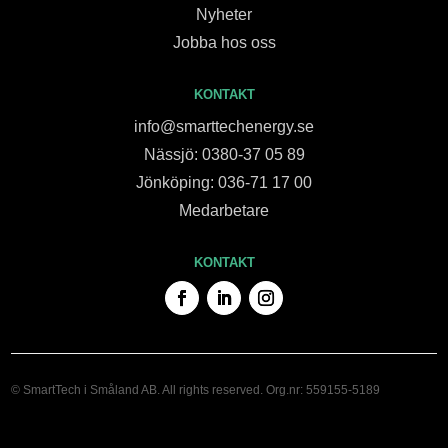
Nyheter
Jobba hos oss
KONTAKT
info@smarttechenergy.se
Nässjö: 0380-37 05 89
Jönköping: 036-71 17 00
Medarbetare
KONTAKT
© SmartTech i Småland AB. All rights reserved. Org.nr: 559155-5189