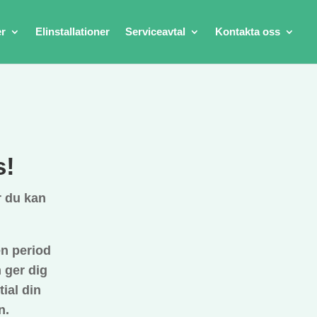
er
Elinstallationer
Serviceavtal
Kontakta oss
s!
r du kan
n period
 ger dig
ial din
n.