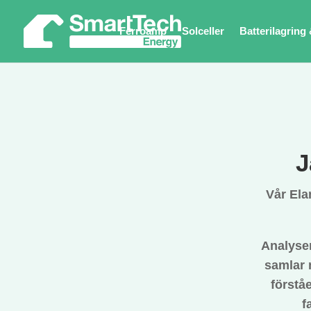
Ferroamp
Solceller
Batterilagring 
J
Vår Ela
Analyse
samlar 
förstå
f