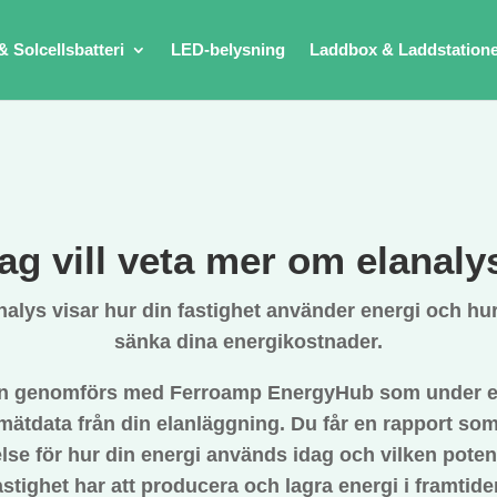
& Solcellsbatteri
LED-belysning
Laddbox & Laddstation
ag vill veta mer om elanaly
nalys visar hur din fastighet använder energi och hu
sänka dina energikostnader.
n genomförs med Ferroamp EnergyHub som under e
mätdata från din elanläggning. Du får en rapport som
else för hur din energi används idag och vilken potent
astighet har att producera och lagra energi i framtide