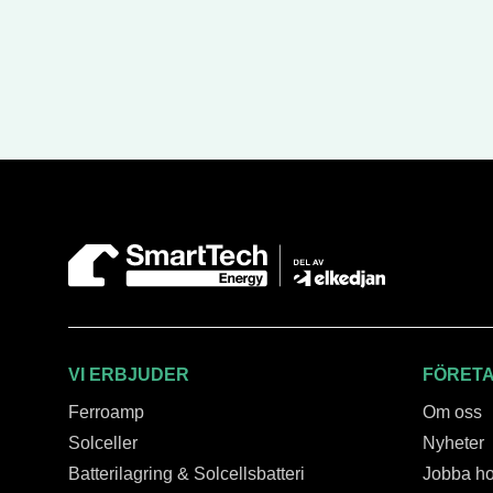
VI ERBJUDER
FÖRET
Ferroamp
Om oss
Solceller
Nyheter
Batterilagring & Solcellsbatteri
Jobba ho