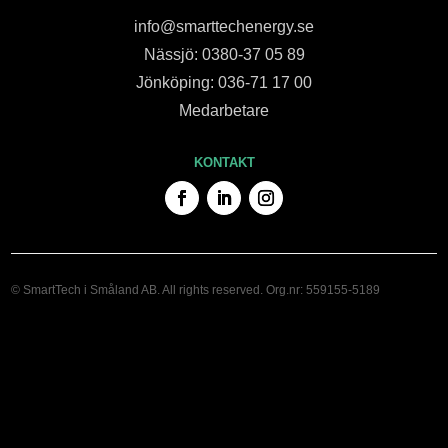
info@smarttechenergy.se
Nässjö: 0380-37 05 89
Jönköping: 036-71 17 00
Medarbetare
KONTAKT
© SmartTech i Småland AB. All rights reserved. Org.nr: 559155-5189